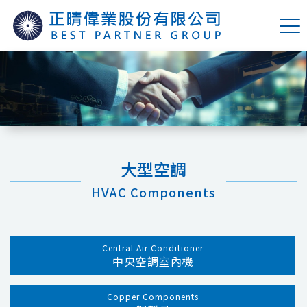
大型空調
HVAC Components
Central Air Conditioner
中央空調室內機
Copper Components